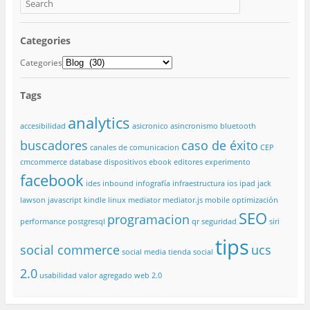
Categories
Categories
Tags
analytics
accesibilidad
asicronico
asincronismo
bluetooth
buscadores
caso de éxito
canales de comunicacion
CEP
cmcommerce
database
dispositivos
ebook
editores
experimento
facebook
ides
inbound
infografía
infraestructura
ios
ipad
jack
lawson
javascript
kindle
linux
mediator
mediator.js
mobile
optimización
SEO
programacion
performance
postgresql
qr
seguridad
siri
tips
social commerce
ucs
social media
tienda social
2.0
usabilidad
valor agregado
web 2.0