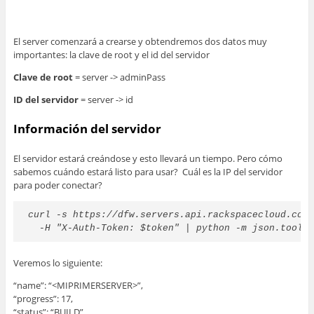
El server comenzará a crearse y obtendremos dos datos muy
importantes: la clave de root y el id del servidor
Clave de root
= server -> adminPass
ID del servidor
= server -> id
Información del servidor
El servidor estará creándose y esto llevará un tiempo. Pero cómo
sabemos cuándo estará listo para usar? Cuál es la IP del servidor
para poder conectar?
curl -s https://dfw.servers.api.rackspacecloud.com/
  -H "X-Auth-Token: $token" | python -m json.tool
Veremos lo siguiente:
“name”: “<MIPRIMERSERVER>”,
“progress”: 17,
“status”: “BUILD”