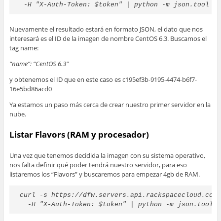
 -H "X-Auth-Token: $token" | python -m json.tool
Nuevamente el resultado estará en formato JSON, el dato que nos
interesará es el ID de la imagen de nombre CentOS 6.3. Buscamos el
tag name:
“name”: “CentOS 6.3″
y obtenemos el ID que en este caso es c195ef3b-9195-4474-b6f7-
16e5bd86acd0
Ya estamos un paso más cerca de crear nuestro primer servidor en la
nube.
Listar Flavors (RAM y procesador)
Una vez que tenemos decidida la imagen con su sistema operativo,
nos falta definir qué poder tendrá nuestro servidor, para eso
listaremos los “Flavors” y buscaremos para empezar 4gb de RAM.
curl -s https://dfw.servers.api.rackspacecloud.com/
  -H "X-Auth-Token: $token" | python -m json.tool