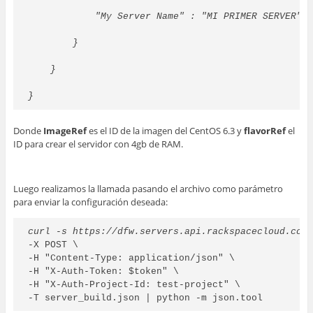
            "My Server Name" : "MI PRIMER SERVER"
        }
    }
}
Donde
ImageRef
es el ID de la imagen del CentOS 6.3 y
flavorRef
el
ID para crear el servidor con 4gb de RAM.
Luego realizamos la llamada pasando el archivo como parámetro
para enviar la configuración deseada:
curl -s https://dfw.servers.api.rackspacecloud.com
-X POST \

-H "Content-Type: application/json" \

-H "X-Auth-Token: $token" \

-H "X-Auth-Project-Id: test-project" \

-T server_build.json | python -m json.tool