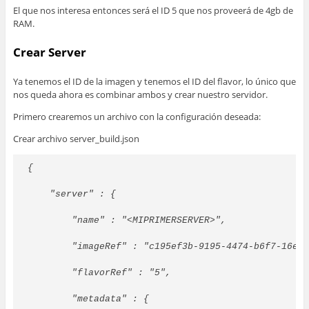
El que nos interesa entonces será el ID 5 que nos proveerá de 4gb de
RAM.
Crear Server
Ya tenemos el ID de la imagen y tenemos el ID del flavor, lo único que
nos queda ahora es combinar ambos y crear nuestro servidor.
Primero crearemos un archivo con la configuración deseada:
Crear archivo server_build.json
{
    "server" : {
        "name" : "<MIPRIMERSERVER>",
        "imageRef" : "c195ef3b-9195-4474-b6f7-16e5
        "flavorRef" : "5",
        "metadata" : {