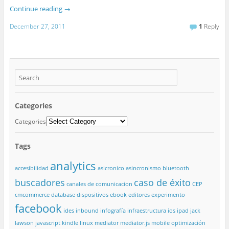
Continue reading
→
December 27, 2011
1
Reply
Categories
Categories
Tags
analytics
accesibilidad
asicronico
asincronismo
bluetooth
buscadores
caso de éxito
canales de comunicacion
CEP
cmcommerce
database
dispositivos
ebook
editores
experimento
facebook
ides
inbound
infografía
infraestructura
ios
ipad
jack
lawson
javascript
kindle
linux
mediator
mediator.js
mobile
optimización