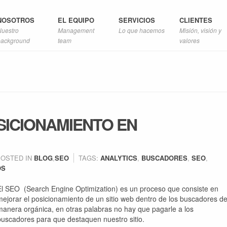
NOSOTROS
EL EQUIPO
SERVICIOS
CLIENTES
Nuestro
Management
Lo que hacemos
Misión, visión y
background
team
valores
SICIONAMIENTO EN
POSTED IN
BLOG
,
SEO
TAGS:
ANALYTICS
,
BUSCADORES
,
SEO
,
OS
El SEO (Search Engine Optimization) es un proceso que consiste en
mejorar el posicionamiento de un sitio web dentro de los buscadores d
manera orgánica, en otras palabras no hay que pagarle a los
buscadores para que destaquen nuestro sitio.