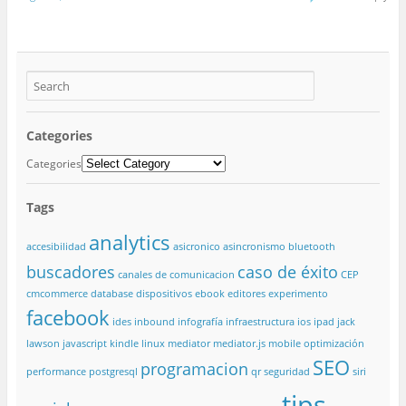
Categories
Categories
Tags
analytics
accesibilidad
asicronico
asincronismo
bluetooth
buscadores
caso de éxito
canales de comunicacion
CEP
cmcommerce
database
dispositivos
ebook
editores
experimento
facebook
ides
inbound
infografía
infraestructura
ios
ipad
jack
lawson
javascript
kindle
linux
mediator
mediator.js
mobile
optimización
SEO
programacion
performance
postgresql
qr
seguridad
siri
tips