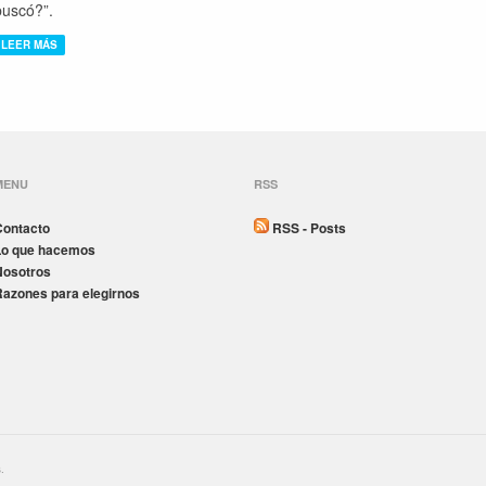
buscó?”
.
LEER MÁS
MENU
RSS
Contacto
RSS - Posts
Lo que hacemos
Nosotros
Razones para elegirnos
.