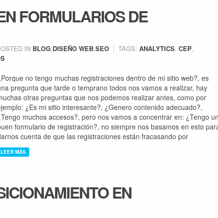
EN FORMULARIOS DE
POSTED IN
BLOG
,
DISEÑO WEB
,
SEO
TAGS:
ANALYTICS
,
CEP
,
OS
¿Porque no tengo muchas registraciones dentro de mi sitio web?, es
una pregunta que tarde o temprano todos nos vamos a realizar, hay
muchas otras preguntas que nos podemos realizar antes, como por
ejemplo: ¿Es mi sitio interesante?, ¿Genero contenido adecuado?,
¿Tengo muchos accesos?, pero nos vamos a concentrar en: ¿Tengo u
buen formulario de registración?, no siempre nos basamos en esto par
darnos cuenta de que las registraciones están fracasando por
LEER MÁS
SICIONAMIENTO EN