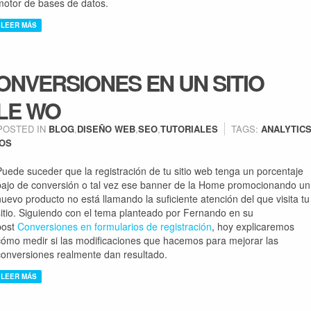
motor de bases de datos.
LEER MÁS
NVERSIONES EN UN SITIO
LE WO
POSTED IN
BLOG
,
DISEÑO WEB
,
SEO
,
TUTORIALES
TAGS:
ANALYTIC
IOS
Puede suceder que la registración de tu sitio web tenga un porcentaje
bajo de conversión o tal vez ese banner de la Home promocionando un
nuevo producto no está llamando la suficiente atención del que visita tu
sitio. Siguiendo con el tema planteado por Fernando en su
post
Conversiones en formularios de registración
, hoy explicaremos
cómo medir si las modificaciones que hacemos para mejorar las
conversiones realmente dan resultado.
LEER MÁS