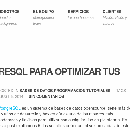
NOSOTROS
EL EQUIPO
SERVICIOS
CLIENTES
Nuestro
Management
Lo que hacemos
Misión, visión y
background
team
valores
GRESQL PARA OPTIMIZAR TUS
POSTED IN
BASES DE DATOS
,
PROGRAMACIÓN
,
TUTORIALES
TAGS:
GUST 5, 2014
SIN COMENTARIOS
PostgreSQL
es un sistema de bases de datos opensource, tiene más d
15 años de desarrollo y hoy en día es uno de los motores más
poderosos y flexibles para utilizar con cualquier tipo de plataforma. En
este post explicamos 5 tips sencillos pero que tal vez no sabías de este