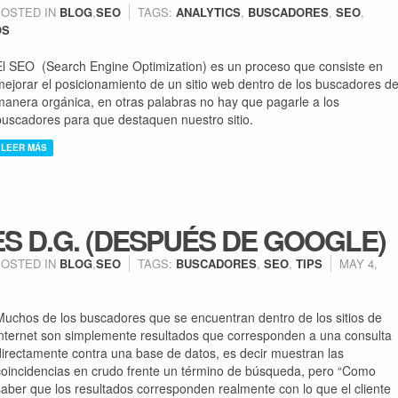
POSTED IN
BLOG
,
SEO
TAGS:
ANALYTICS
,
BUSCADORES
,
SEO
,
OS
El SEO (Search Engine Optimization) es un proceso que consiste en
mejorar el posicionamiento de un sitio web dentro de los buscadores d
manera orgánica, en otras palabras no hay que pagarle a los
buscadores para que destaquen nuestro sitio.
LEER MÁS
 D.G. (DESPUÉS DE GOOGLE)
POSTED IN
BLOG
,
SEO
TAGS:
BUSCADORES
,
SEO
,
TIPS
MAY 4,
Muchos de los buscadores que se encuentran dentro de los sitios de
internet son simplemente resultados que corresponden a una consulta
directamente contra una base de datos, es decir muestran las
coincidencias en crudo frente un término de búsqueda, pero
“Como
saber que los resultados corresponden realmente con lo que el cliente