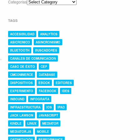
Categorías
TAGS
ACCESIBILIDAD
ANALYTICS
ASICRONICO
ASINCRONISMO
BLUETOOTH
BUSCADORES
S
,
CANALES DE COMUNICACION
CASO DE ÉXITO
CEP
CMCOMMERCE
DATABASE
DISPOSITIVOS
EBOOK
EDITORES
EXPERIMENTO
FACEBOOK
IDES
INBOUND
INFOGRAFÍA
INFRAESTRUCTURA
IOS
IPAD
JACK LAWSON
JAVASCRIPT
KINDLE
LINUX
MEDIATOR
MEDIATOR.JS
MOBILE
OPTIMIZACIÓN
PERFORMANCE