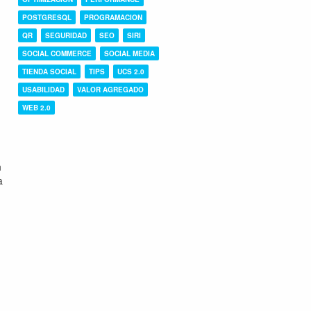
POSTGRESQL
PROGRAMACION
QR
SEGURIDAD
SEO
SIRI
SOCIAL COMMERCE
SOCIAL MEDIA
TIENDA SOCIAL
TIPS
UCS 2.0
USABILIDAD
VALOR AGREGADO
WEB 2.0
n
a