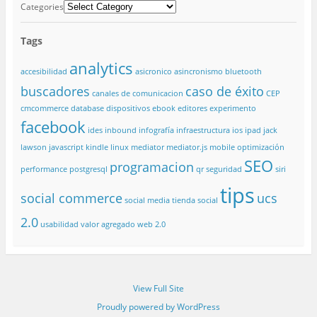
Categories
Tags
analytics
accesibilidad
asicronico
asincronismo
bluetooth
buscadores
caso de éxito
canales de comunicacion
CEP
cmcommerce
database
dispositivos
ebook
editores
experimento
facebook
ides
inbound
infografía
infraestructura
ios
ipad
jack
lawson
javascript
kindle
linux
mediator
mediator.js
mobile
optimización
SEO
programacion
performance
postgresql
qr
seguridad
siri
tips
social commerce
ucs
social media
tienda social
2.0
usabilidad
valor agregado
web 2.0
View Full Site
Proudly powered by WordPress