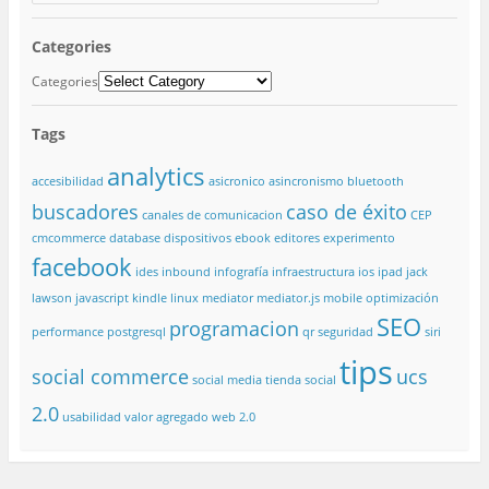
Categories
Categories
Tags
analytics
accesibilidad
asicronico
asincronismo
bluetooth
buscadores
caso de éxito
canales de comunicacion
CEP
cmcommerce
database
dispositivos
ebook
editores
experimento
facebook
ides
inbound
infografía
infraestructura
ios
ipad
jack
lawson
javascript
kindle
linux
mediator
mediator.js
mobile
optimización
SEO
programacion
performance
postgresql
qr
seguridad
siri
tips
social commerce
ucs
social media
tienda social
2.0
usabilidad
valor agregado
web 2.0