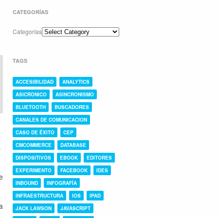
CATEGORÍAS
Categorías
TAGS
ACCESIBILIDAD
ANALYTICS
ASICRONICO
ASINCRONISMO
BLUETOOTH
BUSCADORES
CANALES DE COMUNICACION
CASO DE ÉXITO
CEP
CMCOMMERCE
DATABASE
s
DISPOSITIVOS
EBOOK
EDITORES
EXPERIMENTO
FACEBOOK
IDES
e
INBOUND
INFOGRAFÍA
INFRAESTRUCTURA
IOS
IPAD
a
JACK LAWSON
JAVASCRIPT