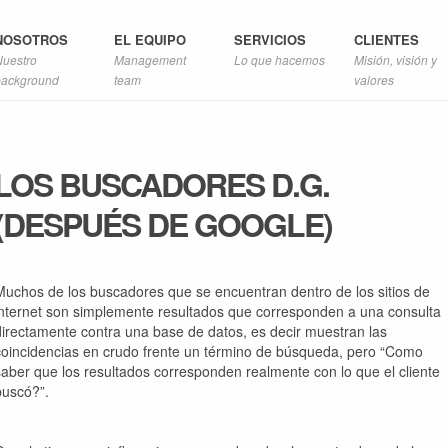
NOSOTROS
EL EQUIPO
SERVICIOS
CLIENTES
Nuestro
Management
Lo que hacemos
Misión, visión y
background
team
valores
LOS BUSCADORES D.G.
(DESPUÉS DE GOOGLE)
Muchos de los buscadores que se encuentran dentro de los sitios de
internet son simplemente resultados que corresponden a una consulta
directamente contra una base de datos, es decir muestran las
coincidencias en crudo frente un término de búsqueda, pero
“Como
saber que los resultados corresponden realmente con lo que el cliente
buscó?”
.