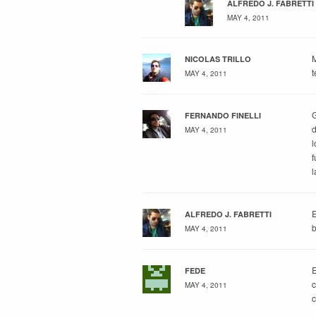
ALFREDO J. FABRETTI
MAY 4, 2011
M
NICOLAS TRILLO
t
MAY 4, 2011
G
FERNANDO FINELLI
d
MAY 4, 2011
l
f
l
E
ALFREDO J. FABRETTI
b
MAY 4, 2011
E
FEDE
c
MAY 4, 2011
c