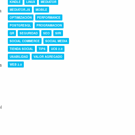
KINDLE
LINUX
MEDIATOR
a
MEDIATOR.JS
MOBILE
OPTIMIZACIÓN
PERFORMANCE
POSTGRESQL
PROGRAMACION
QR
SEGURIDAD
SEO
SIRI
SOCIAL COMMERCE
SOCIAL MEDIA
TIENDA SOCIAL
TIPS
UCS 2.0
USABILIDAD
VALOR AGREGADO
s
WEB 2.0
n
l