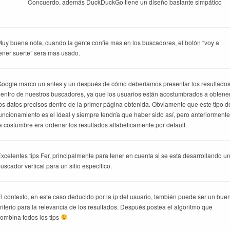
Concuerdo, además DuckDuckGo tiene un diseño bastante simpático
uy buena nota, cuando la gente confie mas en los buscadores, el botón “voy a
ener suerte” sera mas usado.
oogle marco un antes y un después de cómo deberíamos presentar los resultado
entro de nuestros buscadores, ya que los usuarios están acostumbrados a obtene
os datos precisos dentro de la primer página obtenida.
Obviamente que este tipo d
uncionamiento es el ideal y siempre tendría que haber sido así, pero anteriormente
a costumbre era ordenar los resultados alfabéticamente por default.
xcelentes tips Fer, principalmente para tener en cuenta si se está desarrollando u
uscador vertical para un sitio específico.
l contexto, en este caso deducido por la ip del usuario, también puede ser un bue
riterio para la relevancia de los resultados.
Después postea el algoritmo que
ombina todos los tips