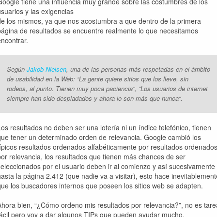
Google tiene una influencia muy grande sobre las costumbres de los
usuarios y las exigencias
de los mismos, ya que nos acostumbra a que dentro de la primera
página de resultados se encuentre realmente lo que necesitamos
encontrar.
Según
Jakob Nielsen
, una de las personas más respetadas en el ámbito
de usabilidad en la Web: “
La gente quiere sitios que los lleve, sin
rodeos, al punto. Tienen muy poca paciencia
“, “
Los usuarios de internet
siempre han sido despiadados y ahora lo son más que nunca
“.
Los resultados no deben ser una lotería ni un índice telefónico, tienen
que tener un determinado orden de relevancia. Google cambió los
típicos resultados ordenados alfabéticamente por resultados ordenado
por relevancia, los resultados que tienen más chances de ser
seleccionados por el usuario deben ir al comienzo y así sucesivamente
hasta la página 2.412 (que nadie va a visitar), esto hace inevitablement
que los buscadores internos que poseen los sitios web se adapten.
Ahora bien,
“¿Cómo ordeno mis resultados por relevancia?”
, no es tare
fácil pero voy a dar algunos TIPs que pueden ayudar mucho.