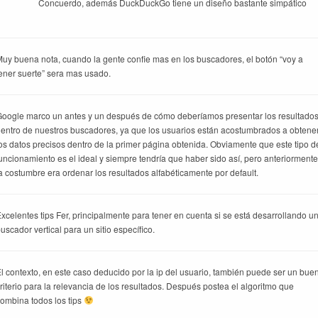
Concuerdo, además DuckDuckGo tiene un diseño bastante simpático
uy buena nota, cuando la gente confie mas en los buscadores, el botón “voy a
ener suerte” sera mas usado.
oogle marco un antes y un después de cómo deberíamos presentar los resultado
entro de nuestros buscadores, ya que los usuarios están acostumbrados a obtene
os datos precisos dentro de la primer página obtenida.
Obviamente que este tipo d
uncionamiento es el ideal y siempre tendría que haber sido así, pero anteriormente
a costumbre era ordenar los resultados alfabéticamente por default.
xcelentes tips Fer, principalmente para tener en cuenta si se está desarrollando u
uscador vertical para un sitio específico.
l contexto, en este caso deducido por la ip del usuario, también puede ser un bue
riterio para la relevancia de los resultados.
Después postea el algoritmo que
ombina todos los tips