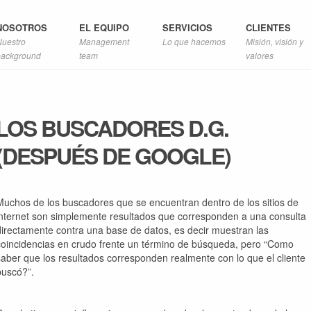
NOSOTROS
EL EQUIPO
SERVICIOS
CLIENTES
Nuestro
Management
Lo que hacemos
Misión, visión y
background
team
valores
LOS BUSCADORES D.G.
(DESPUÉS DE GOOGLE)
Muchos de los buscadores que se encuentran dentro de los sitios de
internet son simplemente resultados que corresponden a una consulta
directamente contra una base de datos, es decir muestran las
coincidencias en crudo frente un término de búsqueda, pero
“Como
saber que los resultados corresponden realmente con lo que el cliente
buscó?”
.