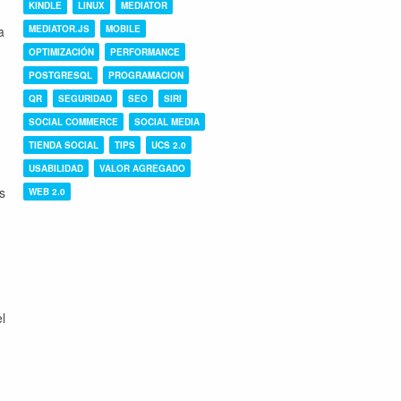
KINDLE
LINUX
MEDIATOR
a
MEDIATOR.JS
MOBILE
OPTIMIZACIÓN
PERFORMANCE
POSTGRESQL
PROGRAMACION
QR
SEGURIDAD
SEO
SIRI
SOCIAL COMMERCE
SOCIAL MEDIA
TIENDA SOCIAL
TIPS
UCS 2.0
USABILIDAD
VALOR AGREGADO
s
WEB 2.0
n
l