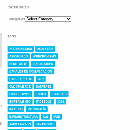
CATEGORÍAS
Categorías
TAGS
ACCESIBILIDAD
ANALYTICS
ASICRONICO
ASINCRONISMO
BLUETOOTH
BUSCADORES
CANALES DE COMUNICACION
CASO DE ÉXITO
CEP
CMCOMMERCE
DATABASE
s
DISPOSITIVOS
EBOOK
EDITORES
EXPERIMENTO
FACEBOOK
IDES
e
INBOUND
INFOGRAFÍA
INFRAESTRUCTURA
IOS
IPAD
a
JACK LAWSON
JAVASCRIPT