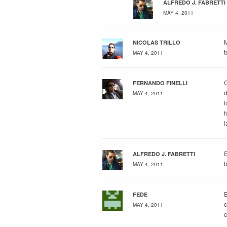
ALFREDO J. FABRETTI
MAY 4, 2011
M
NICOLAS TRILLO
t
MAY 4, 2011
G
FERNANDO FINELLI
d
MAY 4, 2011
l
f
l
E
ALFREDO J. FABRETTI
b
MAY 4, 2011
E
FEDE
c
MAY 4, 2011
c