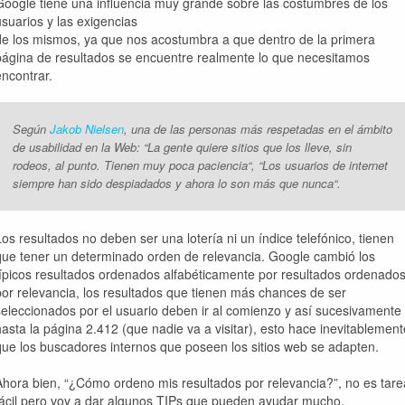
Google tiene una influencia muy grande sobre las costumbres de los
usuarios y las exigencias
de los mismos, ya que nos acostumbra a que dentro de la primera
página de resultados se encuentre realmente lo que necesitamos
encontrar.
Según
Jakob Nielsen
, una de las personas más respetadas en el ámbito
de usabilidad en la Web: “
La gente quiere sitios que los lleve, sin
rodeos, al punto. Tienen muy poca paciencia
“, “
Los usuarios de internet
siempre han sido despiadados y ahora lo son más que nunca
“.
Los resultados no deben ser una lotería ni un índice telefónico, tienen
que tener un determinado orden de relevancia. Google cambió los
típicos resultados ordenados alfabéticamente por resultados ordenado
por relevancia, los resultados que tienen más chances de ser
seleccionados por el usuario deben ir al comienzo y así sucesivamente
hasta la página 2.412 (que nadie va a visitar), esto hace inevitablement
que los buscadores internos que poseen los sitios web se adapten.
Ahora bien,
“¿Cómo ordeno mis resultados por relevancia?”
, no es tare
fácil pero voy a dar algunos TIPs que pueden ayudar mucho.