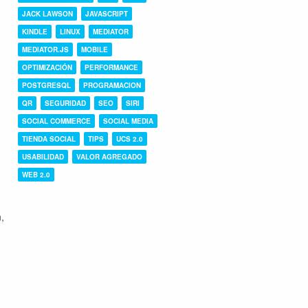
JACK LAWSON
JAVASCRIPT
KINDLE
LINUX
MEDIATOR
MEDIATOR.JS
MOBILE
OPTIMIZACIÓN
PERFORMANCE
POSTGRESQL
PROGRAMACION
QR
SEGURIDAD
SEO
SIRI
SOCIAL COMMERCE
SOCIAL MEDIA
TIENDA SOCIAL
TIPS
UCS 2.0
USABILIDAD
VALOR AGREGADO
WEB 2.0
,