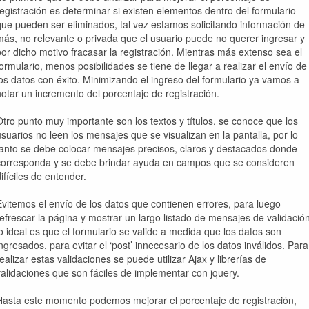
registración es determinar si existen elementos dentro del formulario
que pueden ser eliminados, tal vez estamos solicitando información de
más, no relevante o privada que el usuario puede no querer ingresar y
por dicho motivo fracasar la registración. Mientras más extenso sea el
formulario, menos posibilidades se tiene de llegar a realizar el envío de
los datos con éxito. Minimizando el ingreso del formulario ya vamos a
notar un incremento del porcentaje de registración.
Otro punto muy importante son los textos y títulos, se conoce que los
usuarios no leen los mensajes que se visualizan en la pantalla, por lo
tanto se debe colocar mensajes precisos, claros y destacados donde
corresponda y se debe brindar ayuda en campos que se consideren
ifíciles de entender.
Evitemos el envío de los datos que contienen errores, para luego
refrescar la página y mostrar un largo listado de mensajes de validación
lo ideal es que el formulario se valide a medida que los datos son
ingresados, para evitar el ‘post’ innecesario de los datos inválidos. Para
realizar estas validaciones se puede utilizar Ajax y librerías de
validaciones que son fáciles de implementar con jquery.
Hasta este momento podemos mejorar el porcentaje de registración,