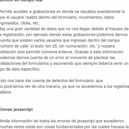
Permite acceder a grabaciones en donde se visualiza exactamente lo
que el usuario realizó dentro del formulario, movimientos, datos
ngresados, clicks, etc.
Hay una gran cantidad de datos que no nos llegan debido al fracaso de
la registración, por ejemplo viendo estas grabaciones podemos darnos
cuenta que existen varios usuarios que ingresan dentro del campo
‘número de calle’ el texto ‘km 25, sin numeración, etc.’ y nuestra
validación solo permite números enteros. Gracias a esta información
podemos darnos cuenta de un error al momento de plantear las
validaciones del formularios y asumiendo que siempre debería venir un
tipo de dato específico.
Esto nos hace dar cuenta de defectos del formulario, que
no podríamos ver de otra manera, ya que no accedemos a los registro
allidos.
Errores javascript
Brinda información de todos los errores de javascript que sucedieron,
muchas veces estas son cosas fundamentales por las cuales fracasa la