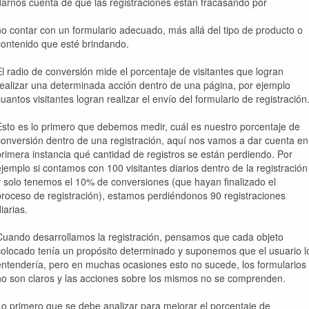
darnos cuenta de que las registraciones están fracasando por
no contar con un formulario adecuado, más allá del tipo de producto o
contenido que esté brindando.
El radio de conversión mide el porcentaje de visitantes que logran
realizar una determinada acción dentro de una página, por ejemplo
cuantos visitantes logran realizar el envío del formulario de registración
Esto es lo primero que debemos medir, cuál es nuestro porcentaje de
conversión dentro de una registración, aquí nos vamos a dar cuenta en
primera instancia qué cantidad de registros se están perdiendo. Por
ejemplo si contamos con 100 visitantes diarios dentro de la registración
y solo tenemos el 10% de conversiones (que hayan finalizado el
proceso de registración), estamos perdiéndonos 90 registraciones
iarias.
Cuando desarrollamos la registración, pensamos que cada objeto
colocado tenía un propósito determinado y suponemos que el usuario l
entendería, pero en muchas ocasiones esto no sucede, los formularios
no son claros y las acciones sobre los mismos no se comprenden.
Lo primero que se debe analizar para mejorar el porcentaje de