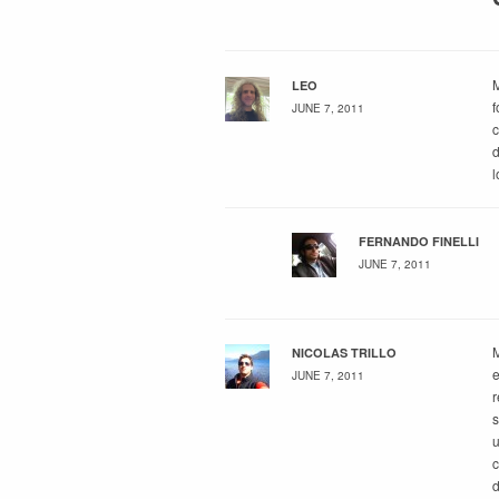
M
LEO
f
JUNE 7, 2011
c
d
l
FERNANDO FINELLI
JUNE 7, 2011
M
NICOLAS TRILLO
e
JUNE 7, 2011
r
s
u
c
d