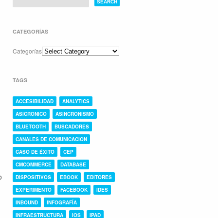
CATEGORÍAS
Categorías
.
TAGS
ACCESIBILIDAD
ANALYTICS
ASICRONICO
ASINCRONISMO
BLUETOOTH
BUSCADORES
CANALES DE COMUNICACION
CASO DE ÉXITO
CEP
CMCOMMERCE
DATABASE
o
DISPOSITIVOS
EBOOK
EDITORES
EXPERIMENTO
FACEBOOK
IDES
INBOUND
INFOGRAFÍA
INFRAESTRUCTURA
IOS
IPAD