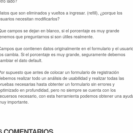
otro lado?
Datos que son eliminados y vueltos a ingresar. (refill), ¿porque los
usuarios necesitan modificarlos?
Que campos se dejan en blanco, si el porcentaje es muy grande
tenemos que preguntarnos si son útiles realmente.
Campos que contienen datos originalmente en el formulario y el usuari
los cambia. Si el porcentaje es muy grande, seguramente debemos
cambiar el dato default.
Por supuesto que antes de colocar un formulario de registración
debemos realizar todo un análisis de usabilidad y realizar todas las
pruebas necesarias hasta obtenter un formulario sin errores y
optimizado en profundidad, pero no siempre se cuenta con los
recuersos necesario, con esta herramienta podemos obtener una ayud
muy importante.
6 COMENTARIOS