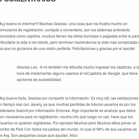
uy bueno el informe!!!!
Muchas Gracias.
Una cosa que me frustra mucho en
ormularios de registración, contacto o comentario, son los sistemas antirobots
onocidos como captcha, muchos tienen las letras borrosas o pegadas entre si par
ificultarle la vida a los robots, pero terminan haciéndonos la vida mas complicada 
os que no gozamos de una visión perfecta.
Felicitaciones y gracias por el aporte!
Gracias Leo..
A mi también me dificulta mucho ingresar los captchas, a l
hora de implementar alguno usamos el reCaptcha de Google, que tiene
opciones de accesibilidad.
uy buena Nota, Gracias por compartir la información. Es muy útil, las validaciones
n tiempo real con Jquery, ya que muchas perdidas de futuros usuarios es por los
eiterados Submit por información Erronea.
Algo importante es analizar que datos
on necesarios para mi registración, mucha info que luego no uso, hace que los
suarios no quieren registrarse. Por ejemplo Muchos pero Muchos sitios ponen el
ombo de País Con todos los países del mundo, lo cual el 99% de sus usuarios es
e Arg. Son pequeñas cosas que ayudan.
Nico