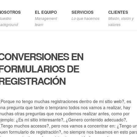
NOSOTROS
EL EQUIPO
SERVICIOS
CLIENTES
Nuestro
Management
Lo que hacemos
Misión, visión y
background
team
valores
CONVERSIONES EN
FORMULARIOS DE
REGISTRACIÓN
¿Porque no tengo muchas registraciones dentro de mi sitio web?, es
una pregunta que tarde o temprano todos nos vamos a realizar, hay
muchas otras preguntas que nos podemos realizar antes, como por
ejemplo: ¿Es mi sitio interesante?, ¿Genero contenido adecuado?,
¿Tengo muchos accesos?, pero nos vamos a concentrar en: ¿Tengo u
buen formulario de registración?, no siempre nos basamos en esto par