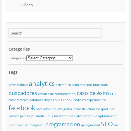
Reply
Categories
Categories
Tags
analytics
accesibilidad
asicronico
asincronismo
bluetooth
buscadores
caso de éxito
canales de comunicacion
CEP
cmcommerce
database
dispositivos
ebook
editores
experimento
facebook
ides
inbound
infografía
infraestructura
ios
ipad
jack
lawson
javascript
kindle
linux
mediator
mediator.js
mobile
optimización
SEO
programacion
performance
postgresql
qr
seguridad
siri