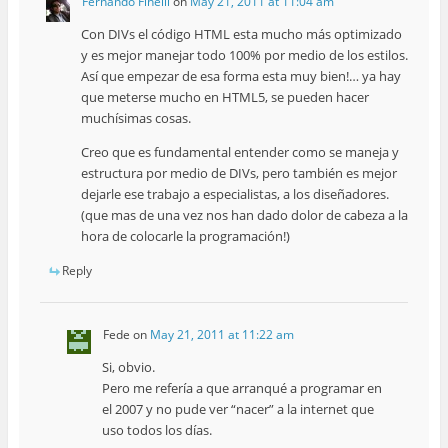
Fernando Finelli
on
May 21, 2011 at 11:04 am
Con DIVs el código HTML esta mucho más optimizado
y es mejor manejar todo 100% por medio de los estilos.
Así que empezar de esa forma esta muy bien!… ya hay
que meterse mucho en HTML5, se pueden hacer
muchísimas cosas.
Creo que es fundamental entender como se maneja y
estructura por medio de DIVs, pero también es mejor
dejarle ese trabajo a especialistas, a los diseñadores.
(que mas de una vez nos han dado dolor de cabeza a la
hora de colocarle la programación!)
Reply
Fede
on
May 21, 2011 at 11:22 am
Si, obvio.
Pero me refería a que arranqué a programar en
el 2007 y no pude ver “nacer” a la internet que
uso todos los días.