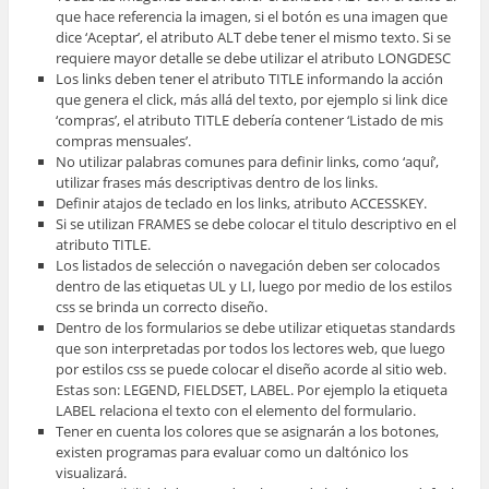
que hace referencia la imagen, si el botón es una imagen que
dice ‘Aceptar’, el atributo ALT debe tener el mismo texto. Si se
requiere mayor detalle se debe utilizar el atributo LONGDESC
Los links deben tener el atributo TITLE informando la acción
que genera el click, más allá del texto, por ejemplo si link dice
‘compras’, el atributo TITLE debería contener ‘Listado de mis
compras mensuales’.
No utilizar palabras comunes para definir links, como ‘aquí’,
utilizar frases más descriptivas dentro de los links.
Definir atajos de teclado en los links, atributo ACCESSKEY.
Si se utilizan FRAMES se debe colocar el titulo descriptivo en el
atributo TITLE.
Los listados de selección o navegación deben ser colocados
dentro de las etiquetas UL y LI, luego por medio de los estilos
css se brinda un correcto diseño.
Dentro de los formularios se debe utilizar etiquetas standards
que son interpretadas por todos los lectores web, que luego
por estilos css se puede colocar el diseño acorde al sitio web.
Estas son: LEGEND, FIELDSET, LABEL. Por ejemplo la etiqueta
LABEL relaciona el texto con el elemento del formulario.
Tener en cuenta los colores que se asignarán a los botones,
existen programas para evaluar como un daltónico los
visualizará.