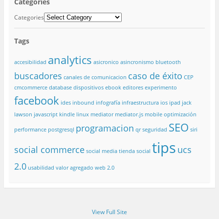
Categories
Categories
Tags
analytics
accesibilidad
asicronico
asincronismo
bluetooth
buscadores
caso de éxito
canales de comunicacion
CEP
cmcommerce
database
dispositivos
ebook
editores
experimento
facebook
ides
inbound
infografía
infraestructura
ios
ipad
jack
lawson
javascript
kindle
linux
mediator
mediator.js
mobile
optimización
SEO
programacion
performance
postgresql
qr
seguridad
siri
tips
social commerce
ucs
social media
tienda social
2.0
usabilidad
valor agregado
web 2.0
View Full Site