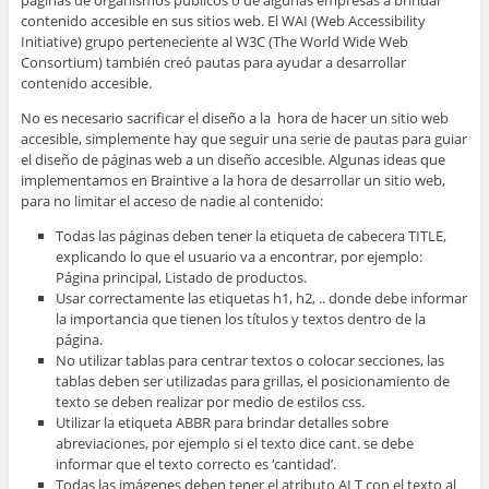
páginas de organismos públicos o de algunas empresas a brindar
contenido accesible en sus sitios web. El WAI (Web Accessibility
Initiative) grupo perteneciente al W3C (The World Wide Web
Consortium) también creó pautas para ayudar a desarrollar
contenido accesible.
No es necesario sacrificar el diseño a la hora de hacer un sitio web
accesible, simplemente hay que seguir una serie de pautas para guiar
el diseño de páginas web a un diseño accesible. Algunas ideas que
implementamos en Braintive a la hora de desarrollar un sitio web,
para no limitar el acceso de nadie al contenido:
Todas las páginas deben tener la etiqueta de cabecera TITLE,
explicando lo que el usuario va a encontrar, por ejemplo:
Página principal, Listado de productos.
Usar correctamente las etiquetas h1, h2, .. donde debe informar
la importancia que tienen los títulos y textos dentro de la
página.
No utilizar tablas para centrar textos o colocar secciones, las
tablas deben ser utilizadas para grillas, el posicionamiento de
texto se deben realizar por medio de estilos css.
Utilizar la etiqueta ABBR para brindar detalles sobre
abreviaciones, por ejemplo si el texto dice cant. se debe
informar que el texto correcto es ‘cantidad’.
Todas las imágenes deben tener el atributo ALT con el texto al