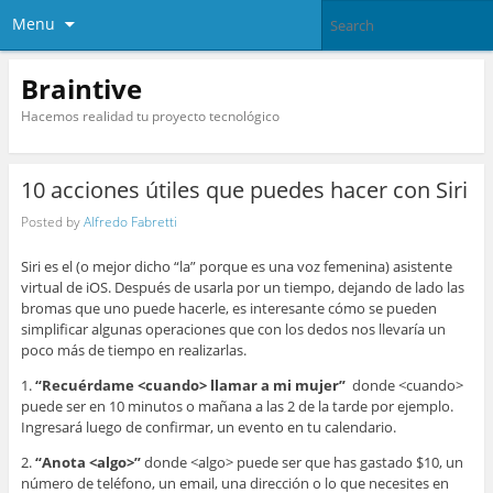
Menu
Braintive
Hacemos realidad tu proyecto tecnológico
10 acciones útiles que puedes hacer con Siri
Posted by
Alfredo Fabretti
Siri es el (o mejor dicho “la” porque es una voz femenina) asistente
virtual de iOS. Después de usarla por un tiempo, dejando de lado las
bromas que uno puede hacerle, es interesante cómo se pueden
simplificar algunas operaciones que con los dedos nos llevaría un
poco más de tiempo en realizarlas.
1.
“Recuérdame <cuando> llamar a mi mujer”
donde <cuando>
puede ser en 10 minutos o mañana a las 2 de la tarde por ejemplo.
Ingresará luego de confirmar, un evento en tu calendario.
2.
“Anota <algo>”
donde <algo> puede ser que has gastado $10, un
número de teléfono, un email, una dirección o lo que necesites en