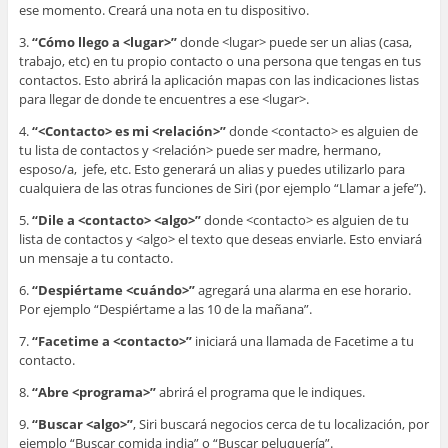
ese momento. Creará una nota en tu dispositivo.
3.
“Cómo llego a <lugar>”
donde <lugar> puede ser un alias (casa,
trabajo, etc) en tu propio contacto o una persona que tengas en tus
contactos. Esto abrirá la aplicación mapas con las indicaciones listas
para llegar de donde te encuentres a ese <lugar>.
4.
“<Contacto> es mi <relación>”
donde <contacto> es alguien de
tu lista de contactos y <relación> puede ser madre, hermano,
esposo/a, jefe, etc. Esto generará un alias y puedes utilizarlo para
cualquiera de las otras funciones de Siri (por ejemplo “Llamar a jefe”).
5.
“Dile a <contacto> <algo>”
donde <contacto> es alguien de tu
lista de contactos y <algo> el texto que deseas enviarle. Esto enviará
un mensaje a tu contacto.
6.
“Despiértame <cuándo>”
agregará una alarma en ese horario.
Por ejemplo “Despiértame a las 10 de la mañana”.
7.
“Facetime a <contacto>”
iniciará una llamada de Facetime a tu
contacto.
8.
“Abre <programa>”
abrirá el programa que le indiques.
9.
“Buscar <algo>”
, Siri buscará negocios cerca de tu localización, por
ejemplo “Buscar comida india” o “Buscar peluquería”.