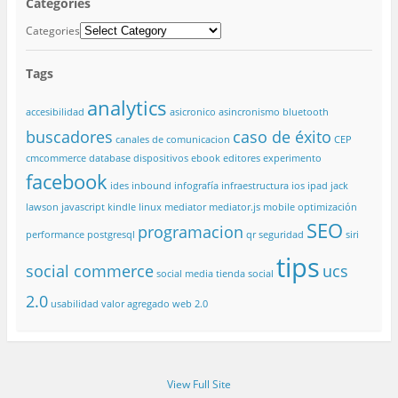
Categories
Categories
Tags
analytics
accesibilidad
asicronico
asincronismo
bluetooth
buscadores
caso de éxito
canales de comunicacion
CEP
cmcommerce
database
dispositivos
ebook
editores
experimento
facebook
ides
inbound
infografía
infraestructura
ios
ipad
jack
lawson
javascript
kindle
linux
mediator
mediator.js
mobile
optimización
SEO
programacion
performance
postgresql
qr
seguridad
siri
tips
social commerce
ucs
social media
tienda social
2.0
usabilidad
valor agregado
web 2.0
View Full Site